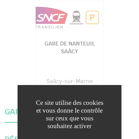
her
GARE DE NANTEUIL
SAÂCY
Saâcy-sur-Marne
Ce site utilise des cookies
et vous donne le contrôle
GARE LA PLUS PROCHE
sur ceux que vous
souhaitez activer