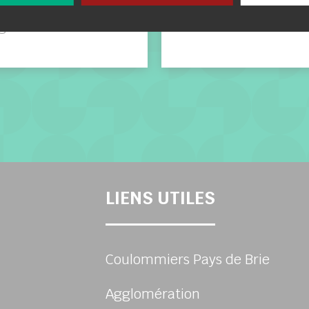
ge Enédis
Calendrier
LIENS UTILES
Coulommiers Pays de Brie
Agglomération