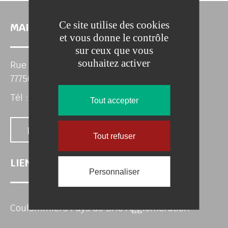
Ce site utilise des cookies
MAIRIE DE BUSSIÈRES
et vous donne le contrôle
sur ceux que vous
her
souhaitez activer
Rue de la Mairie
77750 Bussières
Tél : 01 60 22 50 04
Tout accepter
Nous contacter
Tout refuser
LIENS UTILES
Personnaliser
Coulommiers Pays de Brie Agglomération